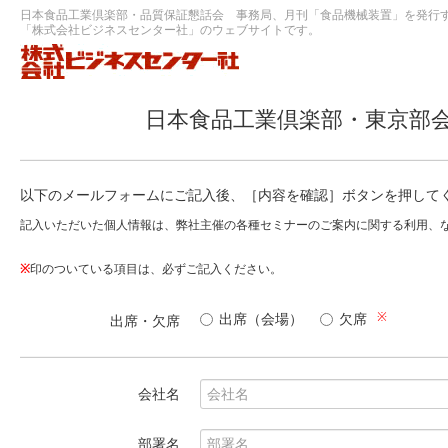
日本食品工業倶楽部・品質保証懇話会 事務局、月刊「食品機械装置」を発行
「株式会社ビジネスセンター社」のウェブサイトです。
日本食品工業倶楽部・東京部会
以下のメールフォームにご記入後、［内容を確認］ボタンを押して
記入いただいた個人情報は、弊社主催の各種セミナーのご案内に関する利用、
※
印のついている項目は、必ずご記入ください。
※
出席（会場）
欠席
出席・欠席
会社名
部署名