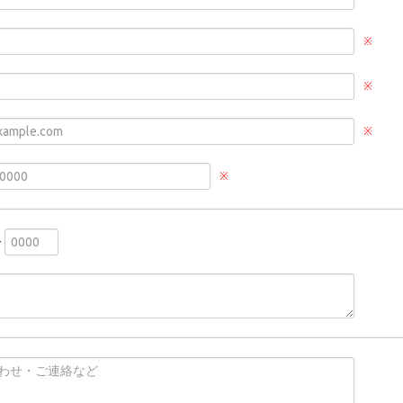
※
※
※
※
-