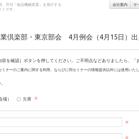
局、月刊「食品機械装置」を発行する
会社案内
サ
イトです。
業倶楽部・東京部会 4月例会（4月15日）
内容を確認］ボタンを押してください。ご不明点などありましたら、「
セミナーのご案内に関する利用、ならびに同セミナーの情報提供以外には使用いた
い。
※
会場）
欠席
※
※