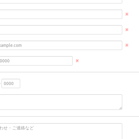
※
※
※
※
-