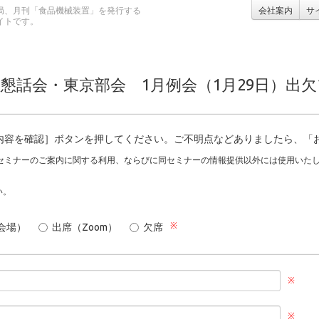
局、月刊「食品機械装置」を発行する
会社案内
サ
イトです。
懇話会・東京部会 1月例会（1月29日）出
内容を確認］ボタンを押してください。ご不明点などありましたら、「
セミナーのご案内に関する利用、ならびに同セミナーの情報提供以外には使用いた
い。
※
会場）
出席（Zoom）
欠席
※
※